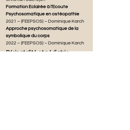
Formation Eclairée à l’Ecoute
Psychosomatique en ostéopathie
2021
–
(FEEPSOS) – Dominique Karch
Approche psychosomatique de la
symbolique du corps
2022
–
(FEEPSOS) – Dominique Karch
Périnatalité et pédiatrie
Nourrisson, petit enfant et femme
enceinte
2016
– (Dyn’Ostéo) – Jérôme Noury &
Caroline Grossi
L’enfant cognitif : approche tissulaire
dans le traitement des “dys”
2021
– (UPGRADE) – Florent Brière